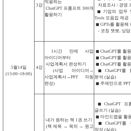
적용하는
3
강
자료조사
/
경영 
ChatGPT
프롬프트
300
개
◼
기업의 업무 
활용하기
Tools
모음집 제공
◼
GPTs
를 활용해
-
코칭 챗봇
,
상담
1
시간 만에 사업
◼
ChatGPT
를 활
아이디어부터
◼
ChatGPT
를 활
사업계획서 완성하기
◼
ChatGPT
를 활
5
월
14
일
4
강
(
사업 아이디어
→
◼
ChatGPT
를 
(13:00~18:00
)
사업계획서
→
PPT
자동
분석
(
실습
)
완성)
◼
주제만으로
PP
◼
ChatGPT
프
글쓰기
(
실습
)
◼
마인드맵을 활용
내가 원하는 책
1
권 쓰기
◼
ChatGPT
를 
(
책 제목
→
목차
→
원고
작성
(
실습
)