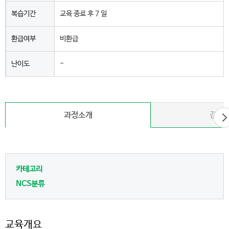
복습기간
교육 종료 후 7 일
환급여부
비환급
난이도
-
다
과정소개
강사
음
카테고리
NCS분류
교육개요