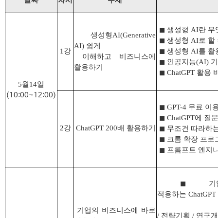
날짜
차시
주제
◼
생성형
AI
란 무
생성형
AI(Generative
◼
생성형
AI
로 할
AI)
쉽게
1
강
◼
생성형
AI
를 활
이해하고 비즈니스에
◼
인공지능
(AI)
기
활용하기
◼
ChatGPT
활용 
5월14
일
(10:00~12:00)
◼
GPT-4
무료 이용
◼
ChatGPT
에 질문
2
강
ChatGPT 200
배 활용하기
◼
무조건 따라하는
◼
크롬 확장 프로
◼
프롬프트 엔지니
◼
적용하는
ChatGPT
-
기업의 비즈니스에 바로
/
전략기획
/
연구개