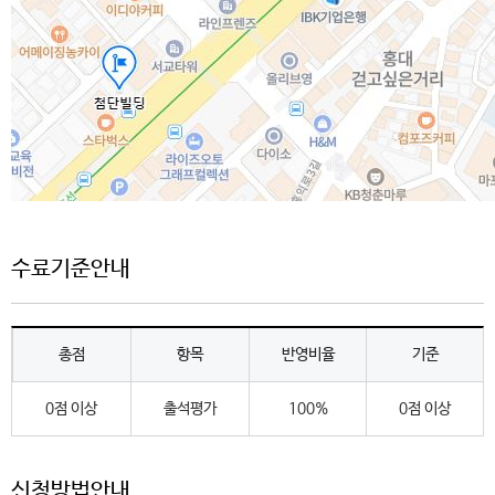
수료기준안내
총점
항목
반영비율
기준
0점 이상
출석평가
100%
0점 이상
신청방법안내