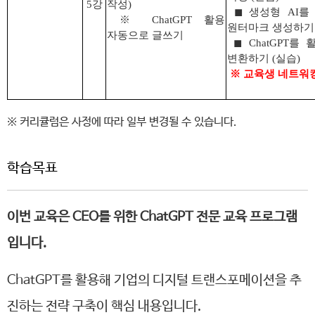
5
강
작성
)
◼
생성형
AI
를
※
ChatGPT
활용
원터마크 생성하기
자동으로 글쓰기
◼
ChatGPT
를 
변환하기
(
실습
)
※
교육생 네트워킹
※ 커리큘럼은 사정에 따라 일부 변경될 수 있습니다.
학습목표
이번 교육은 CEO를 위한 ChatGPT 전문 교육 프로그램
입니다.
ChatGPT를 활용해 기업의 디지털 트랜스포메이션을 추
진하는 전략 구축이 핵심 내용입니다.